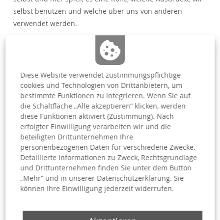
selbst benutzen und welche über uns von anderen
verwendet werden.
Wer spricht wie über wen? Was machen
Fremdbezeichnungen mit uns? Wie können uns
Selbstbezeichnungen befreien? Und welche Rolle spielt
Diese Website verwendet zustimmungspflichtige
die Wiederaneignung von Fremdbezeichnungen in
cookies und Technologien von Drittanbietern, um
Widerstandskämpfen?
bestimmte Funktionen zu integrieren. Wenn Sie auf
die Schaltfläche „Alle akzeptieren“ klicken, werden
diese Funktionen aktiviert (Zustimmung). Nach
In unserem Post soll es heute um die Macht von Sprache
erfolgter Einwilligung verarbeiten wir und die
gehen und wie die Entwicklungen von Bezeichnungen von
beteiligten Drittunternehmen Ihre
unterschiedlichen marginalisierten Gruppen wie
personenbezogenen Daten für verschiedene Zwecke.
LGBTQIA+ Personen, Menschen mit Behinderung oder
Detaillierte Informationen zu Zweck, Rechtsgrundlage
Schwarzen Menschen und People of Color mit den
und Drittunternehmen finden Sie unter dem Button
„Mehr“ und in unserer Datenschutzerklärung. Sie
jeweiligen Bewegungen für ihre Rechte
können Ihre Einwilligung jederzeit widerrufen.
zusammenhängen.
Informieren Sie sich heute in unserem Instagram-Post: